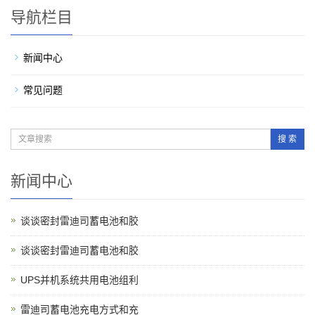
导航栏目
新闻中心
常见问题
搜 索
新闻中心
谈谈密封雷迪司蓄电池和胶
谈谈密封雷迪司蓄电池和胶
UPS并机系统共用电池组利
雷迪司蓄电池充电方式和充