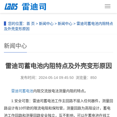
导
航
菜
单
您的位置：
首 页
>
新闻中心
>
新闻中心
> 雷迪司蓄电池内阻特点
及外壳变形原因
新闻中心
雷迪司蓄电池内阻特点及外壳变形原因
发布时间：2024-05-14 09:45:50 浏览量：850
雷迪司蓄电池
内阻交流放电法测量内阻的特点。
1.安全可靠：
雷迪司
蓄电池工作主回路不接入任何器件，测量回
路设计有10仟欧的限流电阻和保险管，测量回路为高阻设计，蓄电
池工作回路和测量回路安全独立，互不影响，可以在蓄电池在线工